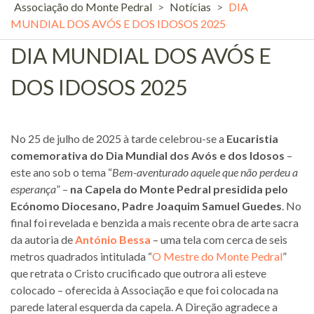
Associação do Monte Pedral
>
Notícias
>
DIA
MUNDIAL DOS AVÓS E DOS IDOSOS 2025
DIA MUNDIAL DOS AVÓS E
DOS IDOSOS 2025
No 25 de julho de 2025 à tarde celebrou-se a
Eucaristia
comemorativa do Dia Mundial dos Avós e dos Idosos
–
este ano sob o tema “
Bem-aventurado aquele que não perdeu a
esperança
” –
na Capela do Monte Pedral presidida pelo
Ecónomo Diocesano, Padre Joaquim Samuel Guedes
. No
final foi revelada e benzida a mais recente obra de arte sacra
da autoria de
António Bessa
– uma tela com cerca de seis
metros quadrados intitulada “
O Mestre do Monte Pedral
”
que retrata o Cristo crucificado que outrora ali esteve
colocado – oferecida à Associação e que foi colocada na
parede lateral esquerda da capela. A Direção agradece a