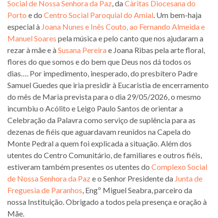
Social de Nossa Senhora da Paz
, da
Càritas Diocesana do
Porto
e do
Centro Social Paroquial do Amial
. Um bem-haja
especial à
Joana Nunes e Inês Couto, ao Fernando Almeida e
Manuel Soares
pela música e pelo canto que nos ajudaram a
rezar à mãe e à
Susana Pereira
e Joana Ribas pela arte floral,
flores do que somos e do bem que Deus nos dá todos os
dias…. Por impedimento, inesperado, do presbítero Padre
Samuel Guedes que iria presidir à Eucaristia de encerramento
do mês de Maria prevista para o dia 29/05/2026, o mesmo
incumbiu o Acólito e Leigo Paulo Santos de orientar a
Celebração da Palavra como serviço de suplência para as
dezenas de fiéis que aguardavam reunidos na Capela do
Monte Pedral a quem foi explicada a situação. Além dos
utentes do Centro Comunitário, de familiares e outros fiéis,
estiveram também presentes os utentes do
Complexo Social
de Nossa Senhora da Paz
e o Senhor Presidente da
Junta de
Freguesia de Paranhos
, Engº Miguel Seabra, parceiro da
nossa Instituição. Obrigado a todos pela presença e oração à
Mãe.