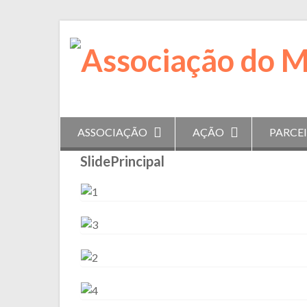
Skip
to
content
ASSOCIAÇÃO
AÇÃO
PARCE
SlidePrincipal