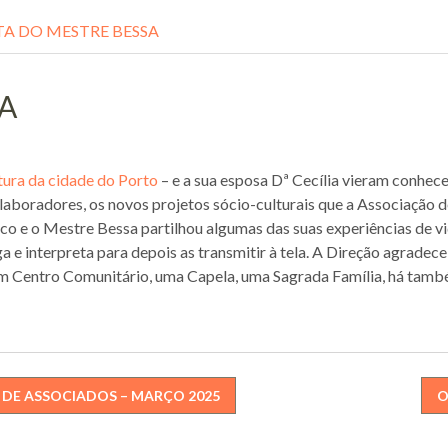
ITA DO MESTRE BESSA
SA
tura da cidade do Porto
– e a sua esposa Dª Cecília vieram conhec
laboradores, os novos projetos sócio-culturais que a Associação 
co e o Mestre Bessa partilhou algumas das suas experiências de v
 e interpreta para depois as transmitir à tela. A Direção agradece 
 um Centro Comunitário, uma Capela, uma Sagrada Família, há també
 DE ASSOCIADOS – MARÇO 2025
O