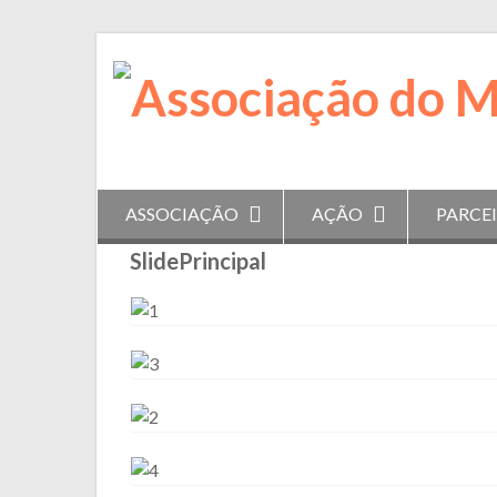
Skip
to
content
ASSOCIAÇÃO
AÇÃO
PARCE
SlidePrincipal