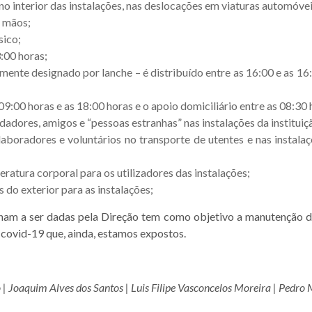
o interior das instalações, nas deslocações em viaturas automóvei
s mãos;
sico;
3:00 horas;
rmente designado por lanche – é distribuído entre as 16:00 e as 1
9:00 horas e as 18:00 horas e o apoio domiciliário entre as 08:30 
dadores, amigos e “pessoas estranhas” nas instalações da instituiç
oradores e voluntários no transporte de utentes e nas instalaç
ratura corporal para os utilizadores das instalações;
 do exterior para as instalações;
nham a ser dadas pela Direção tem como objetivo a manutenção 
covid-19 que, ainda, estamos expostos.
 | Joaquim Alves dos Santos | Luis Filipe Vasconcelos Moreira | Pedro