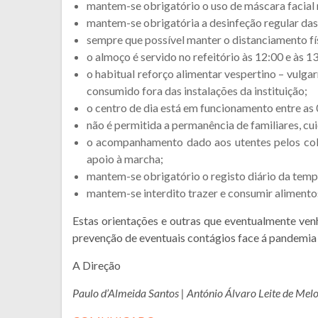
mantem-se obrigatório o uso de máscara facial n
mantem-se obrigatória a desinfeção regular da
sempre que possível manter o distanciamento fí
o almoço é servido no refeitório às 12:00 e às 1
o habitual reforço alimentar vespertino – vulga
consumido fora das instalações da instituição;
o centro de dia está em funcionamento entre as 0
não é permitida a permanência de familiares, cui
o acompanhamento dado aos utentes pelos colab
apoio à marcha;
mantem-se obrigatório o registo diário da tempe
mantem-se interdito trazer e consumir alimentos
Estas orientações e outras que eventualmente ve
prevenção de eventuais contágios face á pandemia 
A Direção
Paulo d’Almeida Santos | António Álvaro Leite de Melo