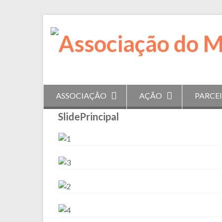
Skip
to
content
ASSOCIAÇÃO
AÇÃO
PARCE
SlidePrincipal